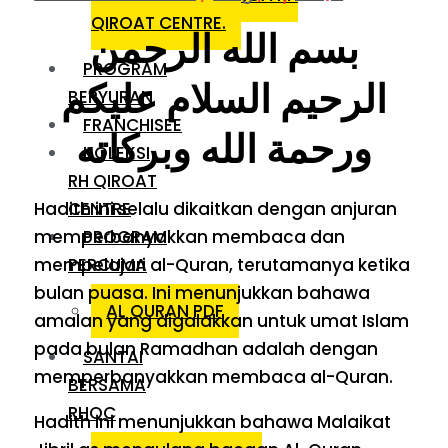
QIROAT CENTRE.
بسم الله الرحمن
PROGRAM
الرحيم السلام عليكم
BERYURAN
FRANCHISEE
ورحمة الله وبركاته
KOLEKSI
RH QIROAT
Hadith ini selalu dikaitkan dengan anjuran
CENTRE
memperbanyakkan membaca dan
PROGRAM
mempelajari al-Quran, terutamanya ketika
PERCUMA
bulan puasa. Ini menunjukkan bahawa
AL QURAN PDF
amalan yang digalakkan untuk umat Islam
pada bulan Ramadhan adalah dengan
SANTAI
memperbanyakkan membaca al-Quran.
BERSAMA
RHQC
Hadith ini menunjukkan bahawa Malaikat