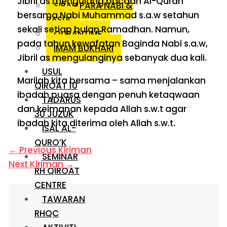
Jibril as mengulang bacaan Al-Quran
SIRAH PARA NABI &
bersama Nabi Muhammad s.a.w setahun
RASUL
sekali setiap bulan Ramadhan. Namun,
QURANTIME
pada tahun kewafatan Baginda Nabi s.a.w,
IMAM BUKHARI
Jibril as mengulanginya sebanyak dua kali.
USUL
Marilah kita bersama – sama menjalankan
QIROAT 10
ibadah puasa dengan penuh ketaqwaan
TADARUS
dan keimanan kepada Allah s.w.t agar
30 JUZUK
ibadah kita diterima oleh Allah s.w.t.
ISAL AL-
QURO’K
←
Previous Kiriman
SEMINAR
Next Kiriman
→
RH QIROAT
CENTRE
TAWARAN
RHQC