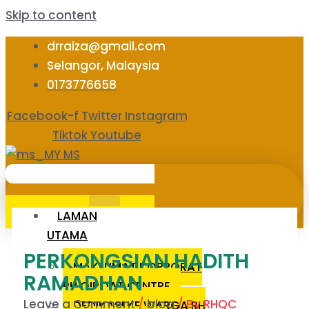
Skip to content
drraiza@gmail.com
Selangor, Malaysia
0173776658
Facebook-f
Twitter
Instagram
Tiktok
Youtube
MS
LAMAN
UTAMA
PERKONGSIAN HADITH
MAKLUMAT KORPORAT
RAMADHAN
RH QIROAT CENTRE
Leave a Comment
/
blog
/ By
RHQC
DEDIKASI KE WARGA RH