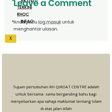
Leave a Comment
AKTIVITI
TERKINI
RHQC
INFAQ
Anda perlu
log masuk
untuk
menghantar ulasan.
X
Tujuan pertubuhan RH QIROAT CENTRE adalah
untuk bersama- sama berganding bahu bagi
menyebarkan apa sahaja maklumat tentang Islam
di atas jalan Allah