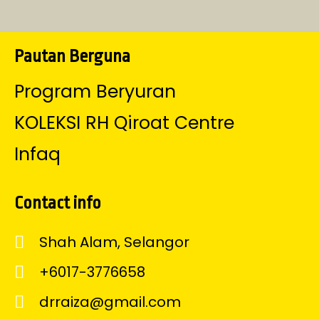
b
t
o
a
u
o
e
k
g
b
o
r
r
e
k
a
-
m
Pautan Berguna
f
Program Beryuran
KOLEKSI RH Qiroat Centre
Infaq
Contact info
Shah Alam, Selangor
+6017-3776658
drraiza@gmail.com