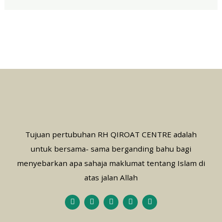
Tujuan pertubuhan RH QIROAT CENTRE adalah
untuk bersama- sama berganding bahu bagi
menyebarkan apa sahaja maklumat tentang Islam di
atas jalan Allah
F
T
T
I
Y
a
w
i
n
o
c
i
k
s
u
e
t
t
t
t